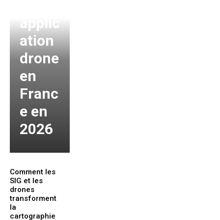
eure
applic
ation
drone
en
Franc
e en
2026
Comment les
SIG et les
drones
transforment
la
cartographie