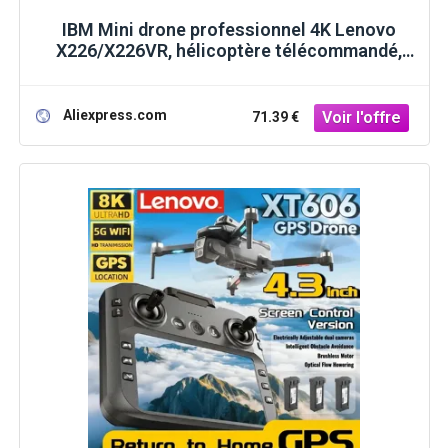
IBM Mini drone professionnel 4K Lenovo
X226/X226VR, hélicoptère télécommandé,
avion RC, drone avec écran, quadricoptère,
jouet cadeau pour enfants
Aliexpress.com
71.39 €