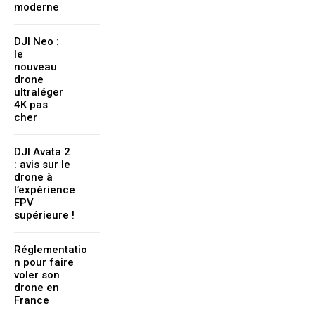
moderne
DJI Neo :
le
nouveau
drone
ultraléger
4K pas
cher
DJI Avata 2
: avis sur le
drone à
l’expérience
FPV
supérieure !
Réglementatio
n pour faire
voler son
drone en
France