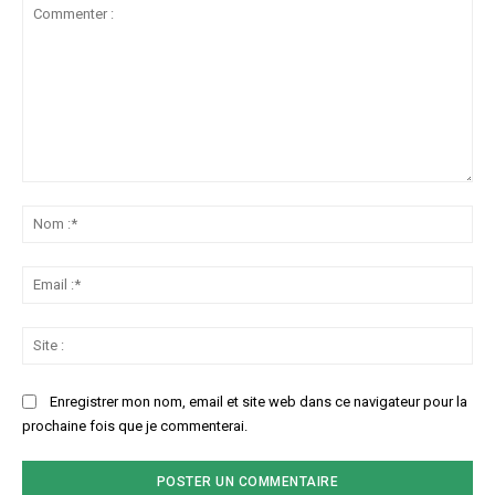
Commenter
:
No
:*
Ema
:*
Sit
:
Enregistrer mon nom, email et site web dans ce navigateur pour la
prochaine fois que je commenterai.