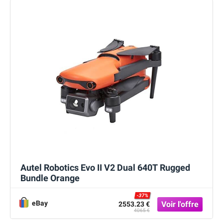
Autel Robotics Evo II V2 Dual 640T Rugged
Bundle Orange
-37%
eBay
2553.23 €
4065 €