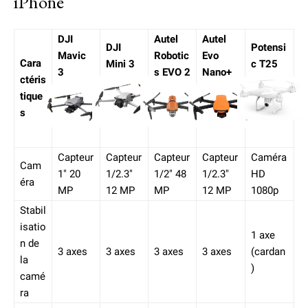
iPhone
DJI
Autel
Autel
DJI
Potensi
Mavic
Robotic
Evo
Cara
Mini 3
c T25
3
s EVO 2
Nano+
ctéris
tique
s
Capteur
Capteur
Capteur
Capteur
Caméra
Cam
1″ 20
1/2.3″
1/2″ 48
1/2.3″
HD
éra
MP
12 MP
MP
12 MP
1080p
Stabil
isatio
1 axe
n de
3 axes
3 axes
3 axes
3 axes
(cardan
la
)
camé
ra