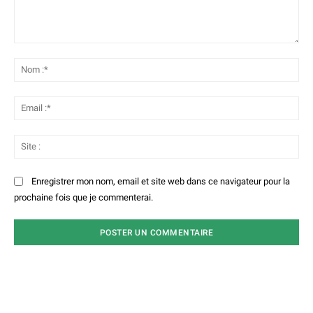
Commenter
:
No
:*
Ema
:*
Sit
:
Enregistrer mon nom, email et site web dans ce navigateur pour la
prochaine fois que je commenterai.