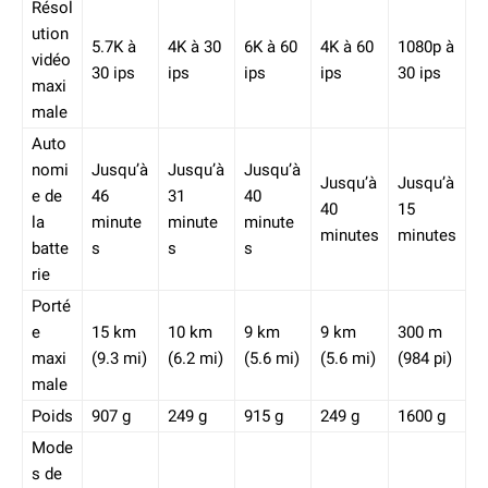
Résol
ution
5.7K à
4K à 30
6K à 60
4K à 60
1080p à
vidéo
30 ips
ips
ips
ips
30 ips
maxi
male
Auto
nomi
Jusqu’à
Jusqu’à
Jusqu’à
Jusqu’à
Jusqu’à
e de
46
31
40
40
15
la
minute
minute
minute
minutes
minutes
batte
s
s
s
rie
Porté
e
15 km
10 km
9 km
9 km
300 m
maxi
(9.3 mi)
(6.2 mi)
(5.6 mi)
(5.6 mi)
(984 pi)
male
Poids
907 g
249 g
915 g
249 g
1600 g
Mode
s de