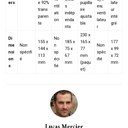
ers
e 92%
pupilla
late
ntil
s
ew,
trans
ire
ur
ati
indép
venti
paren
ajusta
inté
on
enda
lateu
te
ble
gré
nts
r
230 x
Di
No
155 x
185 x
165 x
177
me
Non
n
Non
144 x
75 x
77
x 99
nsi
spécifi
sp
spéc
113
67
mm
x 72
on
é
éci
ifié
mm
mm
(paqu
mm
s
fié
et)
Lucas Mercier