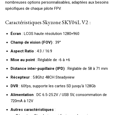
nombreuses options personnalisables, adaptées aux besoins
spécifiques de chaque pilote FPV.
Caractéristiques Skyzone SKY04L V2 :
Écran
: LCOS haute résolution 1280×960
Champ de vision (FOV)
: 39°
Aspect Ratio
: 4:3 / 16:9
Mise au point
: Réglable de -6 à +6
Distance inter-pupillaire (IPD)
: Réglable de 58 à 71 mm
Récepteur
: 5.8Ghz 48CH Steadyview
DVR
: 60fps, supporte les cartes SD jusqu’à 128Gb
Alimentation
: DC 6.5-25.2V / USB 5V, consommation de
720mA à 12V
Autres caractéristiques
: