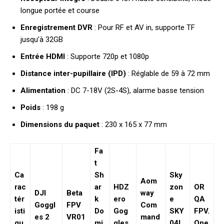
longue portée et course
Enregistrement DVR
: Pour RF et AV in, supporte TF
jusqu’à 32GB
Entrée HDMI
: Supporte 720p et 1080p
Distance inter-pupillaire (IPD)
: Réglable de 59 à 72 mm
Alimentation
: DC 7-18V (2S-4S), alarme basse tension
Poids
: 198 g
Dimensions du paquet
: 230 x 165 x 77 mm
Fa
t
Ca
Sh
Sky
Aom
rac
ar
HDZ
zon
OR
DJI
Beta
way
tér
k
ero
e
QA
Goggl
FPV
Com
isti
Do
Gog
SKY
FPV.
es 2
VR01
mand
qu
mi
gles
04L
One