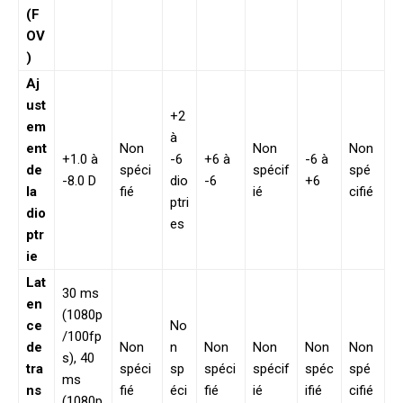
(F
OV
)
Aj
ust
+2
em
à
ent
Non
Non
Non
+1.0 à
-6
+6 à
-6 à
de
spéci
spécif
spé
-8.0 D
dio
-6
+6
la
fié
ié
cifié
ptri
dio
es
ptr
ie
Lat
30 ms
en
(1080p
ce
No
/100fp
de
Non
n
Non
Non
Non
Non
s), 40
tra
spéci
sp
spéci
spécif
spéc
spé
ms
ns
fié
éci
fié
ié
ifié
cifié
(1080p