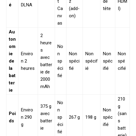
t
z
de
HDM
é
DLNA
Ca
(add-
tête
I)
nv
on)
as
Au
2
ton
heure
om
No
s
ie
Enviro
n
Non
Non
Non
Non
avec
de
n 2
sp
spéci
spécif
spéc
spé
batter
la
heures
éci
fié
ié
ifié
cifié
ie de
bat
fié
2000
ter
mAh
ie
210
No
375 g
g
Enviro
n
Non
Poi
avec
(san
n 290
sp
267 g
198 g
spéc
ds
batter
s
g
éci
ifié
ie
batt
fié
erie)