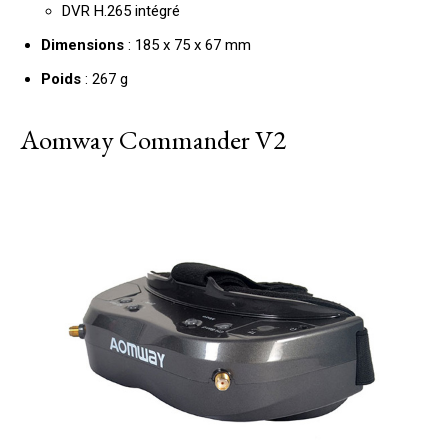
DVR H.265 intégré
Dimensions
: 185 x 75 x 67 mm
Poids
: 267 g
Aomway Commander V2