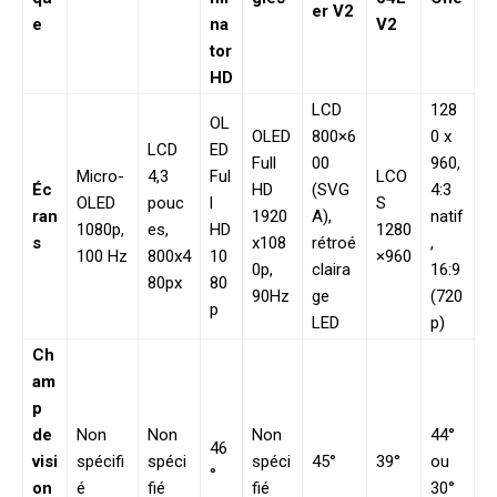
er V2
e
na
V2
tor
HD
LCD
128
OL
OLED
800×6
0 x
LCD
ED
Full
00
960,
Micro-
4,3
Ful
LCO
Éc
HD
(SVG
4:3
OLED
pouc
l
S
ran
1920
A),
natif
1080p,
es,
HD
1280
s
x108
rétroé
,
100 Hz
800x4
10
×960
0p,
claira
16:9
80px
80
90Hz
ge
(720
p
LED
p)
Ch
am
p
de
Non
Non
Non
44°
46
visi
spécifi
spéci
spéci
45°
39°
ou
°
on
é
fié
fié
30°