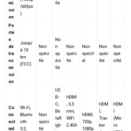
mi
fié
/60fps
ssi
)
on
Po
rté
e
No
Jusqu’
de
Non
n
Non
Non
Non
Non
à 10
tra
spéci
sp
spéci
spécif
spéc
spé
km
ns
fié
éci
fié
ié
ifié
cifié
(FCC)
mi
fié
ssi
on
US
B-
HDMI
C,
, 3,5
HDM
HDM
Co
Wi-Fi,
Be
mm,
I,
I
nn
Blueto
Non
HDMI,
tafl
WiFi
Trac
(Mic
ect
oth
spéci
720p,
igh
2.4Gh
ker
ro
ivit
5.2,
fié
1080p