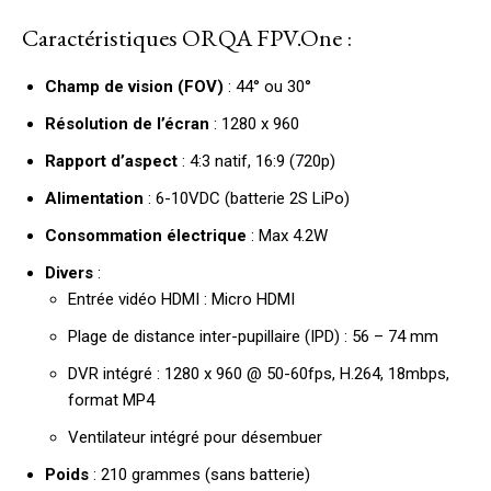
Caractéristiques ORQA FPV.One :
Champ de vision (FOV)
: 44° ou 30°
Résolution de l’écran
: 1280 x 960
Rapport d’aspect
: 4:3 natif, 16:9 (720p)
Alimentation
: 6-10VDC (batterie 2S LiPo)
Consommation électrique
: Max 4.2W
Divers
:
Entrée vidéo HDMI : Micro HDMI
Plage de distance inter-pupillaire (IPD) : 56 – 74 mm
DVR intégré : 1280 x 960 @ 50-60fps, H.264, 18mbps,
format MP4
Ventilateur intégré pour désembuer
Poids
: 210 grammes (sans batterie)