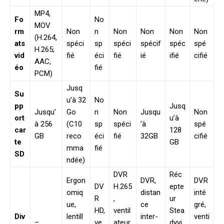
MP4,
Fo
No
MOV
rm
Non
n
Non
Non
Non
Non
(H.264,
ats
spéci
sp
spéci
spécif
spéc
spé
H.265;
vid
fié
éci
fié
ié
ifié
cifié
AAC,
éo
fié
PCM)
Jusq
Su
u’à 32
No
pp
Jusq
Jusqu’
Go
n
Non
Jusqu
Non
ort
u’à
à 256
(C10
sp
spéci
’à
spé
car
128
GB
reco
éci
fié
32GB
cifié
te
GB
mma
fié
SD
ndée)
DVR
Réc
Ergon
DVR,
DVR
DV
H.265
epte
omiq
distan
inté
R
,
ur
ue,
ce
gré,
HD,
ventil
Stea
Div
lentill
inter-
venti
–
ve
ateur
dyvi