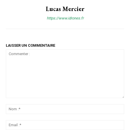
Lucas Mercier
https://www.idrones.fr
LAISSER UN COMMENTAIRE
Commenter
:
No
:*
Ema
:*